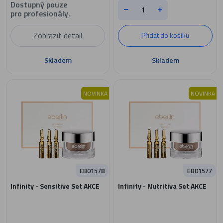
Dostupný pouze
pro profesionály.
Zobrazit detail
Přidat do košíku
Skladem
Skladem
NOVINKA
NOVINKA
EB01578
EB01577
Infinity - Sensitive Set AKCE
Infinity - Nutritiva Set AKCE