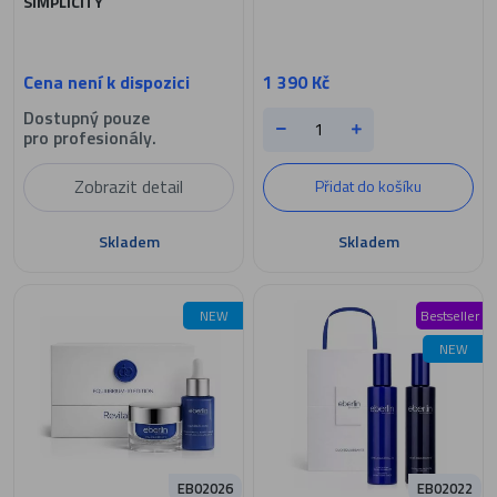
SIMPLICITY
Cena není k dispozici
1 390 Kč
Dostupný pouze
pro profesionály.
Zobrazit detail
Přidat do košíku
Skladem
Skladem
NEW
Bestseller
NEW
EB02026
EB02022