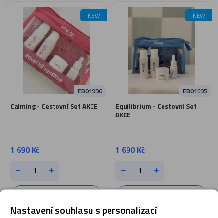
NEW
NEW
EB01996
EB01995
Calming - Cestovní Set AKCE
Equilibrium - Cestovní Set
AKCE
1 690 Kč
1 690 Kč
Přidat do košíku
Přidat do košíku
Nastavení souhlasu s personalizací