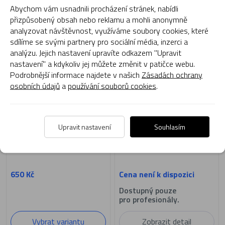
Skladem
Skladem
Abychom vám usnadnili procházení stránek, nabídli
přizpůsobený obsah nebo reklamu a mohli anonymně
analyzovat návštěvnost, využíváme soubory cookies, které
NEW
sdílíme se svými partnery pro sociální média, inzerci a
analýzu. Jejich nastavení upravíte odkazem "Upravit
nastavení" a kdykoliv jej můžete změnit v patičce webu.
Podrobnější informace najdete v našich
Zásadách ochrany
osobních údajů
a
používání souborů cookies
.
EXP0004
Upravit nastavení
Souhlasím
JG Gloss Balm
ExoGlow LIME 5x10 ml
650 Kč
Cena není k dispozici
Dostupný pouze
pro profesionály.
Vybrat variantu
Zobrazit detail