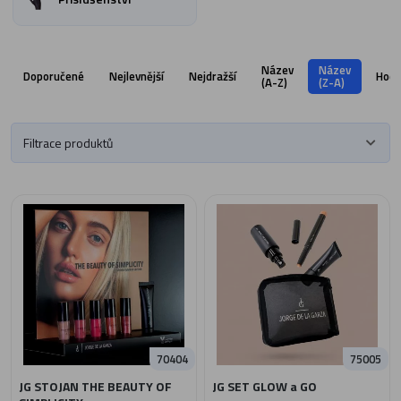
Název
Název
Doporučené
Nejlevnější
Nejdražší
Hodn
(A-Z)
(Z-A)
Filtrace produktů
70404
75005
JG STOJAN THE BEAUTY OF
JG SET GLOW a GO