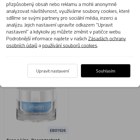
přizpůsobený obsah nebo reklamu a mohli anonymně
analyzovat návštěvnost, využíváme soubory cookies, které
990 Kč
Cena není k dispozici
sdílíme se svými partnery pro sociální média, inzerci a
analýzu. Jejich nastavení upravíte odkazem "Upravit
Dostupný pouze
nastavení" a kdykoliv jej můžete změnit v patičce webu.
pro profesionály.
Podrobnější informace najdete v našich
Zásadách ochrany
osobních údajů
a
používání souborů cookies
.
Zobrazit detail
Přidat do košíku
Skladem
Skladem
Upravit nastavení
Souhlasím
EB01926
Eyes a Lips- Decongestant