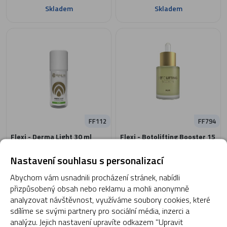
Skladem
Skladem
FF112
FF794
Flexi - Derma Light 30 ml
Flexi - Botolifting Booster 15
ml
Nastavení souhlasu s personalizací
Abychom vám usnadnili procházení stránek, nabídli
2 050 Kč
2 990 Kč
přizpůsobený obsah nebo reklamu a mohli anonymně
analyzovat návštěvnost, využíváme soubory cookies, které
sdílíme se svými partnery pro sociální média, inzerci a
analýzu. Jejich nastavení upravíte odkazem "Upravit