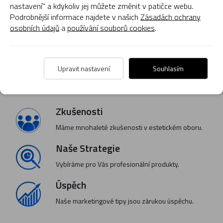
Přidat do košíku
Přidat do košíku
nastavení" a kdykoliv jej můžete změnit v patičce webu.
Podrobnější informace najdete v našich
Zásadách ochrany
osobních údajů
a
používání souborů cookies
.
Skladem
Skladem
1
Upravit nastavení
Souhlasím
Zkušenosti
Máme mnohaleté zkušenosti v estetickém oboru.
Naše Strategie
Vybíráme pro Vás profesionální produkty.
Úspěch
Naše marketingové tipy jsou zárukou úspěchu.