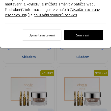
Oil 200 ml
nastavení" a kdykoliv jej můžete změnit v patičce webu.
Podrobnější informace najdete v našich
Zásadách ochrany
osobních údajů
a
používání souborů cookies
.
1 490 Kč
1 190 Kč
Upravit nastavení
Souhlasím
Přidat do košíku
Přidat do košíku
Skladem
Skladem
NOVINKA
NOVINKA