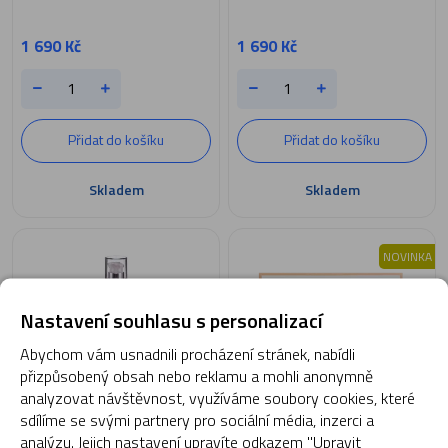
1 690 Kč
1 690 Kč
Přidat do košíku
Přidat do košíku
Skladem
Skladem
NOVINKA
Nastavení souhlasu s personalizací
Abychom vám usnadnili procházení stránek, nabídli
přizpůsobený obsah nebo reklamu a mohli anonymně
analyzovat návštěvnost, využíváme soubory cookies, které
EB01973
EB01578
sdílíme se svými partnery pro sociální média, inzerci a
analýzu. Jejich nastavení upravíte odkazem "Upravit
Calming - X-Treme Cleansing
Infinity - Sensitive Set AKCE