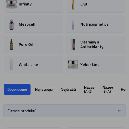
Infinity
LAB
Mesocell
Nutricosmetics
Vitamíny a
Pure Oil
Antioxidanty
White Line
Xebor Line
Název
Název
Doporučené
Nejlevnější
Nejdražší
Hodn
(A-Z)
(Z-A)
Filtrace produktů