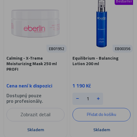
Bestseller
EB01952
EB00356
Calming - X-Treme
Equilibrium - Balancing
Moisturizing Mask 250 ml
Lotion 200 ml
PROFI
Cena není k dispozici
1 190 Kč
Dostupný pouze
pro profesionály.
Zobrazit detail
Přidat do košíku
Skladem
Skladem