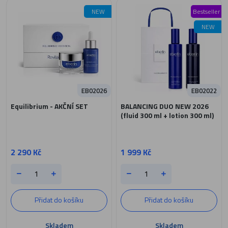
NEW
Bestseller
NEW
EB02026
EB02022
Equilibrium - AKČNÍ SET
BALANCING DUO NEW 2026
(fluid 300 ml + lotion 300 ml)
2 290 Kč
1 999 Kč
Přidat do košíku
Přidat do košíku
Skladem
Skladem