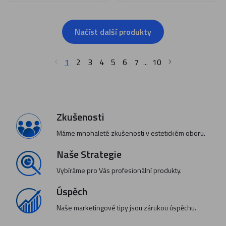
Načíst další produkty
1
2
3
4
5
6
7
10
...
Zkušenosti
Máme mnohaleté zkušenosti v estetickém oboru.
Naše Strategie
Vybíráme pro Vás profesionální produkty.
Úspěch
Naše marketingové tipy jsou zárukou úspěchu.