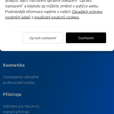
analýzu. Jejich nastavení upravíte odkazem "Upravit
nastavení" a kdykoliv jej můžete změnit v patičce webu.
Podrobnější informace najdete v našich
Zásadách ochrany
osobních údajů
a
používání souborů cookies
.
Registrujte se k odběru newsletteru a už Vám nic
neunikne
Upravit nastavení
Souhlasím
ODEBÍRAT
Kosmetika
Zastupujeme výhradně
profesionální značky
Přístroje
Vybíráme pro Vás jen ty
nejlepší přístroje