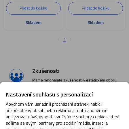
Přidat do košíku
Přidat do košíku
Skladem
Skladem
1
Zkušenosti
Máme mnohaleté zkušenosti v estetickém oboru.
Naše Strategie
Nastavení souhlasu s personalizací
Vybíráme pro Vás profesionální produkty.
Abychom vám usnadnili procházení stránek, nabídli
přizpůsobený obsah nebo reklamu a mohli anonymně
Úspěch
analyzovat návštěvnost, využíváme soubory cookies, které
sdílíme se svými partnery pro sociální média, inzerci a
Naše marketingové tipy jsou zárukou úspěchu.