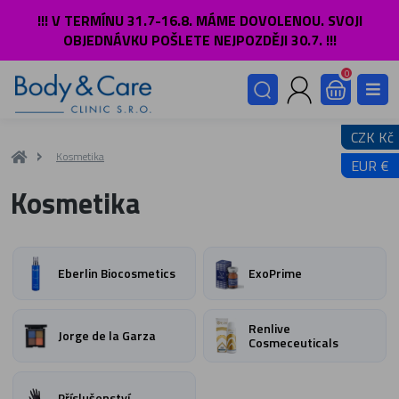
!!! V TERMÍNU 31.7-16.8. MÁME DOVOLENOU. SVOJI
OBJEDNÁVKU POŠLETE NEJPOZDĚJI 30.7. !!!
0
CZK Kč
Kosmetika
EUR €
Kosmetika
Eberlin Biocosmetics
ExoPrime
Renlive
Jorge de la Garza
Cosmeceuticals
Příslušenství