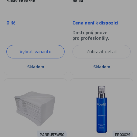
rukavice černé
délka
0 Kč
Cena není k dispozici
Dostupný pouze
pro profesionály.
Vybrat variantu
Zobrazit detail
Skladem
Skladem
PANRU57W50
EB00029