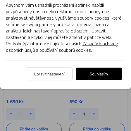
Skladem
Skladem
Abychom vám usnadnili procházení stránek, nabídli
přizpůsobený obsah nebo reklamu a mohli anonymně
analyzovat návštěvnost, využíváme soubory cookies, které
sdílíme se svými partnery pro sociální média, inzerci a
analýzu. Jejich nastavení upravíte odkazem "Upravit
nastavení" a kdykoliv jej můžete změnit v patičce webu.
Podrobnější informace najdete v našich
Zásadách ochrany
osobních údajů
a
používání souborů cookies
.
EB01893
J40002
Upravit nastavení
Souhlasím
Calming - Rose Cream 50 ml
JG Řasenka Mascara 24 h
1 690 Kč
690 Kč
Přidat do košíku
Přidat do košíku