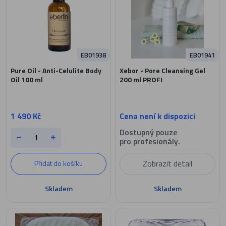
EB01938
EB01941
Pure Oil - Anti-Celulite Body
Xebor - Pore Cleansing Gel
Oil 100 ml
200 ml PROFI
1 490 Kč
Cena není k dispozici
Dostupný pouze
pro profesionály.
Zobrazit detail
Přidat do košíku
Skladem
Skladem