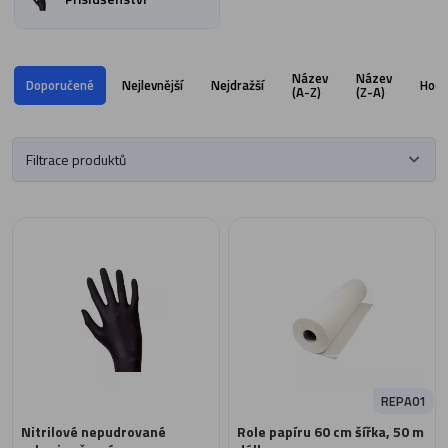
Název
Název
Doporučené
Nejlevnější
Nejdražší
Hodn
(A-Z)
(Z-A)
Filtrace produktů
REPA01
Nitrilové nepudrované
Role papíru 60 cm šířka, 50 m