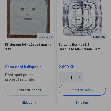
AV01222
EB01892
Příslušenství - gázová maska
Epigenetics - Le Lift
1 ks
Decollete 60+ Cream 50 ml
Cena není k dispozici
2 690 Kč
Dostupný pouze
pro profesionály.
Zobrazit detail
Přidat do košíku
Skladem
Skladem