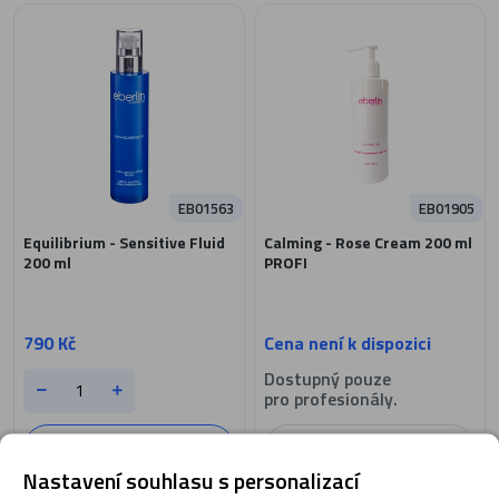
EB01563
EB01905
Equilibrium - Sensitive Fluid
Calming - Rose Cream 200 ml
200 ml
PROFI
790 Kč
Cena není k dispozici
Dostupný pouze
pro profesionály.
Zobrazit detail
Přidat do košíku
Nastavení souhlasu s personalizací