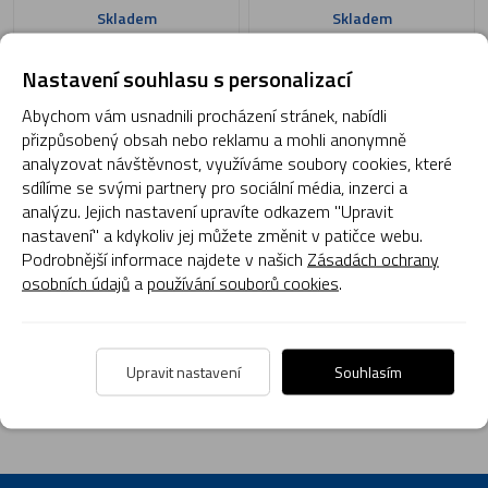
Skladem
Skladem
Nastavení souhlasu s personalizací
1
Abychom vám usnadnili procházení stránek, nabídli
přizpůsobený obsah nebo reklamu a mohli anonymně
analyzovat návštěvnost, využíváme soubory cookies, které
sdílíme se svými partnery pro sociální média, inzerci a
Zkušenosti
analýzu. Jejich nastavení upravíte odkazem "Upravit
nastavení" a kdykoliv jej můžete změnit v patičce webu.
Máme mnohaleté zkušenosti v estetickém oboru.
Podrobnější informace najdete v našich
Zásadách ochrany
Naše Strategie
osobních údajů
a
používání souborů cookies
.
Vybíráme pro Vás profesionální produkty.
Úspěch
Upravit nastavení
Souhlasím
Naše marketingové tipy jsou zárukou úspěchu.