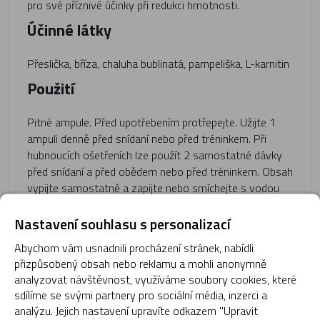
pro své příznivé účinky při redukci hmotnosti.
Účinné látky
Přeslička, bříza, chaluha bublinatá, pampeliška, L-karnitin
Použití
Pitné ampule. Před upotřebením protřepejte. Užijte 1
ampuli denně před snídaní nebo před tréninkem. Při
hubnoucích ošetřeních lze použít 2 samostatné dávky
před snídaní a před obědem nebo před tréninkem. Obsah
vypijte samostatně a zapijte nebo smíchejte s vodou
nebo s džusem. Nepřekračujte maximální doporučenou
denní dávku 2 ampule.
Nastavení souhlasu s personalizací
Indikace
Abychom vám usnadnili procházení stránek, nabídli
přizpůsobený obsah nebo reklamu a mohli anonymně
analyzovat návštěvnost, využíváme soubory cookies, které
Redukce hmotnosti
sdílíme se svými partnery pro sociální média, inzerci a
Balení
analýzu. Jejich nastavení upravíte odkazem "Upravit