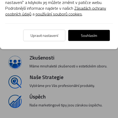
nastavení" a kdykoliv jej můžete změnit v patičce webu.
21 pitných ampulí po 10 ml maloobchodní balení /
Podrobnější informace najdete v našich
Zásadách ochrany
EB01581
osobních údajů
a
používání souborů cookies
.
Upravit nastavení
Souhlasím
Zkušenosti
Máme mnohaleté zkušenosti v estetickém oboru.
Naše Strategie
Vybíráme pro Vás profesionální produkty.
Úspěch
Naše marketingové tipy jsou zárukou úspěchu.