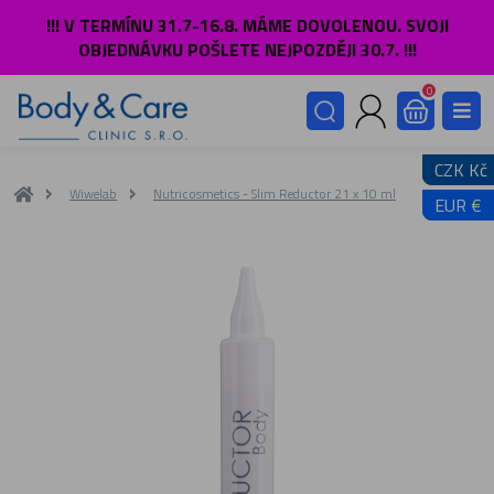
!!! V TERMÍNU 31.7-16.8. MÁME DOVOLENOU. SVOJI
OBJEDNÁVKU POŠLETE NEJPOZDĚJI 30.7. !!!
0
CZK Kč
Wiwelab
Nutricosmetics - Slim Reductor 21 x 10 ml
EUR €