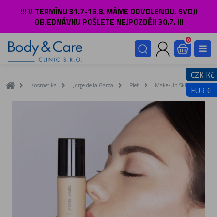
!!! V TERMÍNU 31.7-16.8. MÁME DOVOLENOU. SVOJI
OBJEDNÁVKU POŠLETE NEJPOZDĚJI 30.7. !!!
0
CZK Kč
Kosmetika
Jorge de la Garza
Pleť
Make-Up Skin Perfect
EUR €